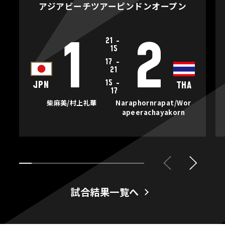
アジアビーチツアーピンドンオープン
21
-
1
2
15
17
-
21
15
-
JPN
THA
17
柴麻美/村上礼華
Naraphornrapat/Wor
apeerachayakorn
試合結果一覧へ