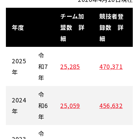
チーム加
競技者登
年度
盟数 詳
録数 詳
細
細
令
2025
和7
25,285
470,371
年
年
令
2024
和6
25,059
456,632
年
年
令