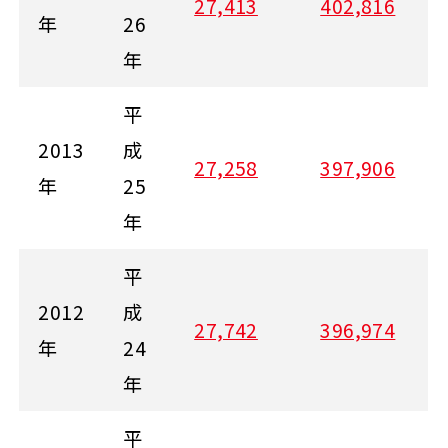
27,413
402,816
年
26
年
平
2013
成
27,258
397,906
年
25
年
平
2012
成
27,742
396,974
年
24
年
平