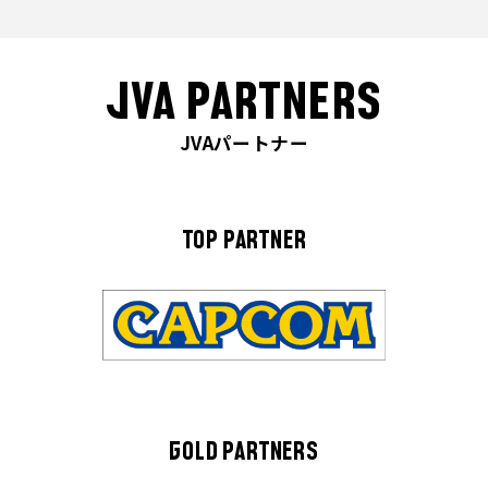
JVA PARTNERS
JVAパートナー
TOP PARTNER
GOLD PARTNERS