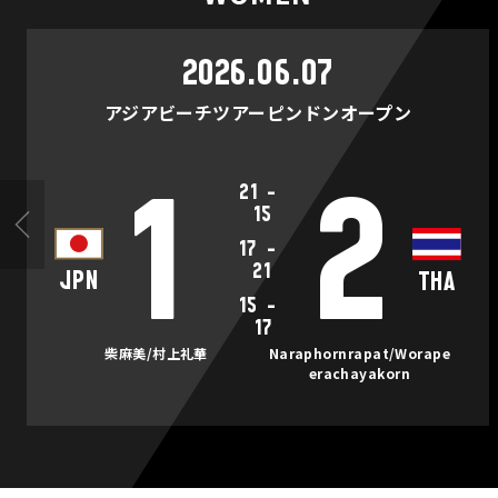
2026.06.07
アジアビーチツアーピンドンオープン
21
-
1
2
15
17
-
21
JPN
THA
15
-
17
柴麻美/村上礼華
Naraphornrapat/Worape
erachayakorn