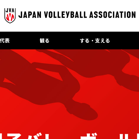
代表
観る
する・支える