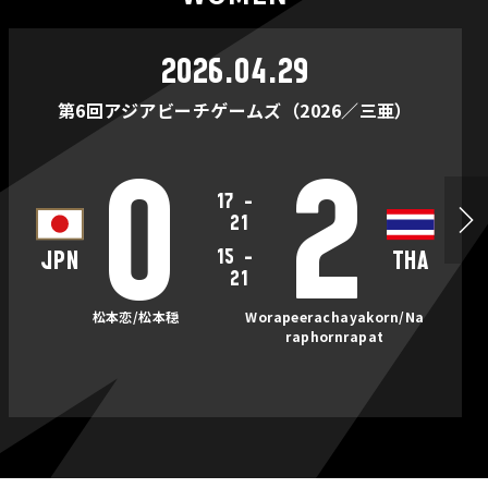
2026.04.29
第6回アジアビーチゲームズ（2026／三亜）
0
2
17
-
21
15
-
JPN
THA
21
松本恋/松本穏
Worapeerachayakorn/Na
raphornrapat