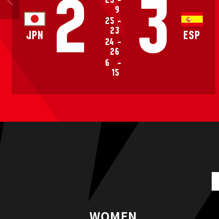
2
3
25
-
9
25
-
23
JPN
ESP
24
-
26
6
-
15
WOMEN