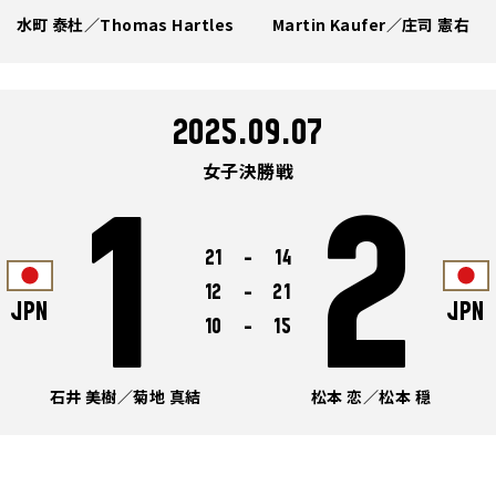
水町 泰杜／Thomas Hartles
Martin Kaufer／庄司 憲右
2025.09.07
女子決勝戦
1
2
21
-
14
12
-
21
JPN
JPN
10
-
15
石井 美樹／菊地 真結
松本 恋／松本 穏