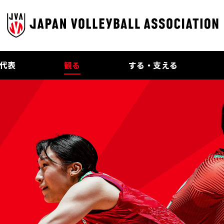
代表
観る
する・支える