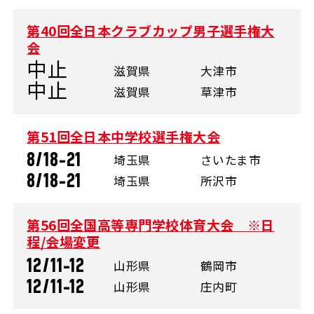
第40回全日本クラブカップ男子選手権大
会
中止
滋賀県
大津市
中止
滋賀県
草津市
第51回全日本中学校選手権大会
8/18-21
埼玉県
さいたま市
8/18-21
埼玉県
所沢市
第56回全国高等専門学校体育大会 ※日
程/会場変更
12/11-12
山形県
鶴岡市
12/11-12
山形県
庄内町