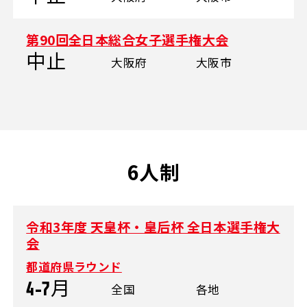
第90回全日本総合女子選手権大会
中止
大阪府
大阪市
6人制
令和3年度 天皇杯・皇后杯 全日本選手権大
会
都道府県ラウンド
4-7月
全国
各地