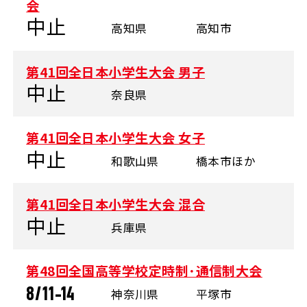
会
中止
高知県
高知市
第41回全日本小学生大会 男子
中止
奈良県
第41回全日本小学生大会 女子
中止
和歌山県
橋本市ほか
第41回全日本小学生大会 混合
中止
兵庫県
第48回全国高等学校定時制･通信制大会
8/11-14
神奈川県
平塚市