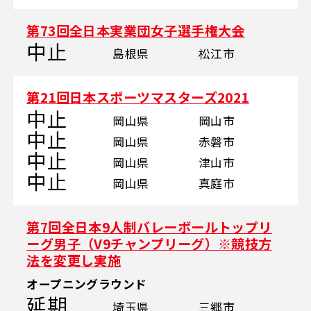
第73回全日本実業団女子選手権大会
中止
島根県
松江市
第21回日本スポーツマスターズ2021
中止
岡山県
岡山市
中止
岡山県
赤磐市
中止
岡山県
津山市
中止
岡山県
真庭市
第7回全日本9人制バレーボールトップリ
ーグ男子（V9チャンプリーグ）※競技方
法を変更し実施
オープニングラウンド
延期
埼玉県
三郷市