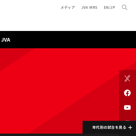
メディア
JVA MRS
EN/JP
JVA
年代別の試合を見る