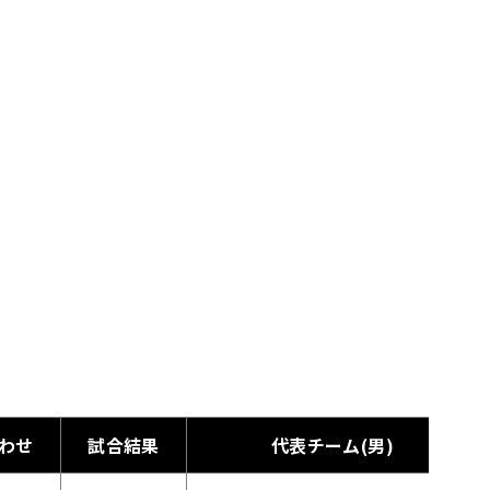
わせ
試合結果
代表チーム(男)