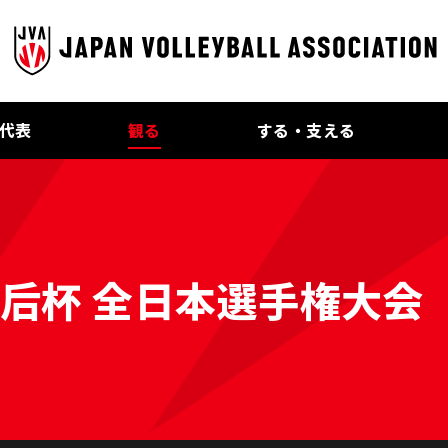
代表
観る
する・支える
皇后杯 全日本選手権大会