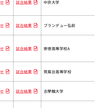
せ
試合結果
中京大学
せ
試合結果
ブランデュー弘前
せ
試合結果
崇徳高等学校A
せ
試合結果
筑紫台高等学校
せ
試合結果
志學館大学