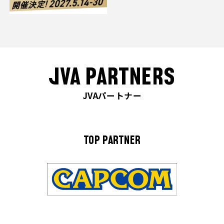
JVA PARTNERS
JVAパートナー
TOP PARTNER