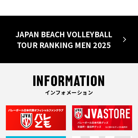
JAPAN BEACH VOLLEYBALL
TOUR RANKING MEN 2025
INFORMATION
インフォメーション