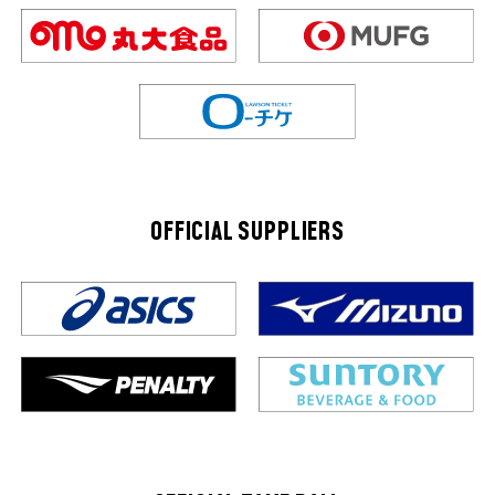
OFFICIAL SUPPLIERS