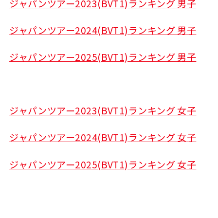
ジャパンツアー2023(BVT1)ランキング 男子
ジャパンツアー2024(BVT1)ランキング 男子
ジャパンツアー2025(BVT1)ランキング 男子
ジャパンツアー2023(BVT1)ランキング 女子
ジャパンツアー2024(BVT1)ランキング 女子
ジャパンツアー2025(BVT1)ランキング 女子