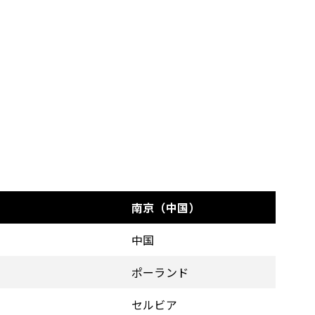
南京（中国）
中国
ポーランド
セルビア