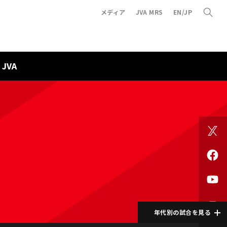
メディア
JVA MRS
EN/JP
JVA
年代別の試合を見る