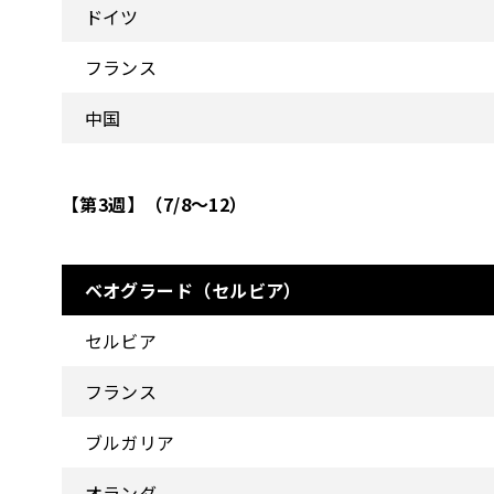
ドイツ
フランス
中国
【第3週】（7/8～12）
ベオグラード（セルビア）
セルビア
フランス
ブルガリア
オランダ