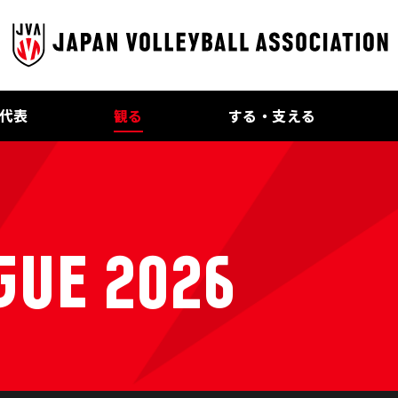
代表
観る
する・支える
GUE 2026