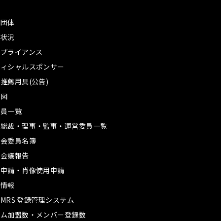
革
盟団体
務状況
ンプライアンス
フィシャルスポンサー
推薦用具(公告)
織図
議員一覧
誉総裁・理事・監事・運営委員一覧
員会委員名簿
員会議報告
材申請・肖像使用申請
用情報
A MRS 登録管理システム
ーム加盟数・メンバー登録数