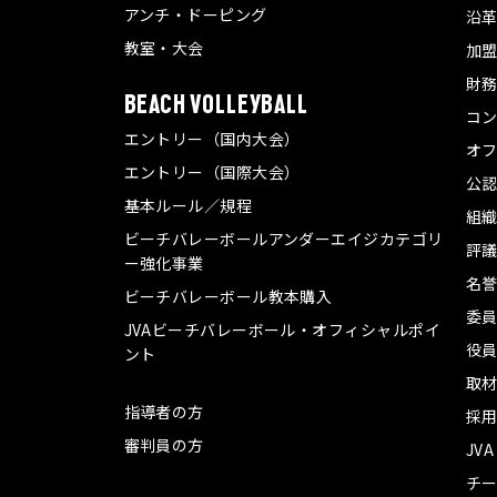
アンチ・ドーピング
沿
教室・大会
加
財
BEACH VOLLEYBALL
コ
エントリー（国内大会）
オ
エントリー（国際大会）
公認
基本ルール／規程
組
ビーチバレーボールアンダーエイジカテゴリ
評
ー強化事業
名
ビーチバレーボール教本購入
委
JVAビーチバレーボール・オフィシャルポイ
役
ント
取
指導者の方
採
審判員の方
JV
チ