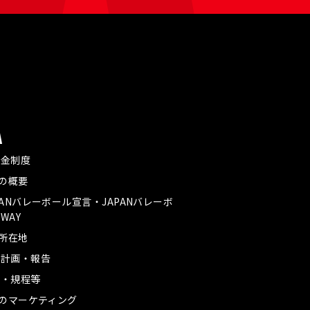
A
付金制度
Aの概要
PANバレーボール宣言・JAPANバレーボ
WAY
A所在地
業計画・報告
款・規程等
Aのマーケティング