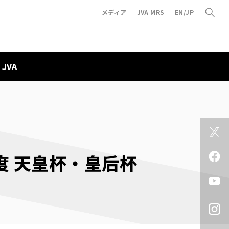
メディア
JVA MRS
EN/JP
JVA
年度 天皇杯・皇后杯