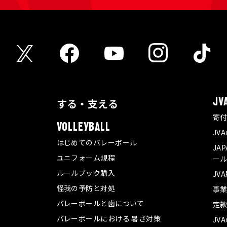
する・支える
JV
寄
VOLLEYBALL
JV
はじめてのバレーボール
JA
ユニフォーム規程
ール
ルールブック購入
JV
怪我の予防と対処
事
バレーボールと歯について
定
バレーボールにおける 暑さ対策
JV