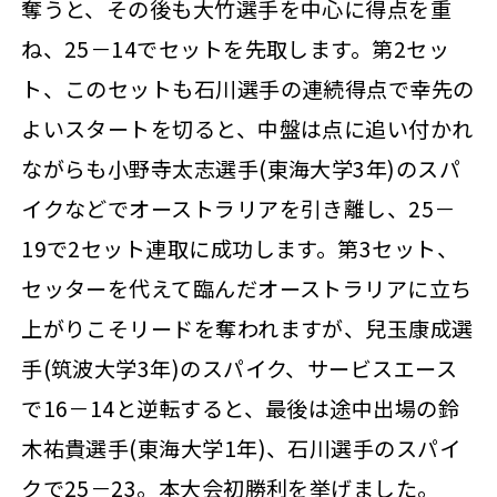
奪うと、その後も大竹選手を中心に得点を重
ね、25－14でセットを先取します。第2セッ
ト、このセットも石川選手の連続得点で幸先の
よいスタートを切ると、中盤は点に追い付かれ
ながらも小野寺太志選手(東海大学3年)のスパ
イクなどでオーストラリアを引き離し、25－
19で2セット連取に成功します。第3セット、
セッターを代えて臨んだオーストラリアに立ち
上がりこそリードを奪われますが、兒玉康成選
手(筑波大学3年)のスパイク、サービスエース
で16－14と逆転すると、最後は途中出場の鈴
木祐貴選手(東海大学1年)、石川選手のスパイ
クで25－23。本大会初勝利を挙げました。