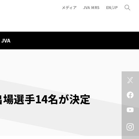
メディア
JVA MRS
EN/JP
JVA
出場選手14名が決定