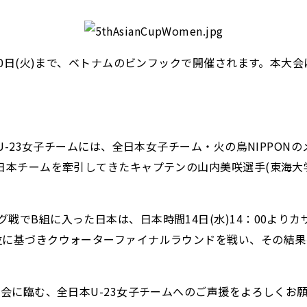
20日(火)まで、ベトナムのビンフックで開催されます。本大会
U-23女子チームには、全日本女子チーム・火の鳥NIPPONの
日本チームを牽引してきたキャプテンの山内美咲選手(東海大学
B組に入った日本は、日本時間14日(水)14：00よりカザフス
位に基づきクウォーターファイナルラウンドを戦い、その結
大会に臨む、全日本U-23女子チームへのご声援をよろしくお