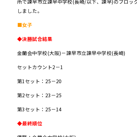
所で諫早市立諫早中学校(長崎/以下、諫早)のブロッ
しました。
■女子
◆決勝試合結果
金蘭会中学校(大阪)－諫早市立諫早中学校(長崎)
セットカウント2－1
第1セット：25－20
第2セット：23－25
第3セット：25－14
◆最終順位