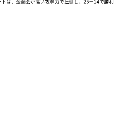
ットは、金蘭会が高い攻撃力で圧倒し、25－14で勝利