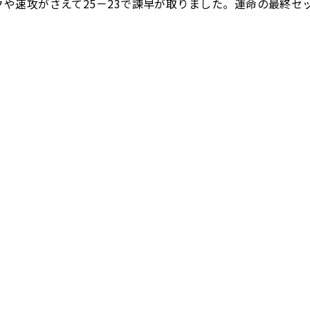
クや速攻がさえて25－23で諫早が取りました。運命の最終セ