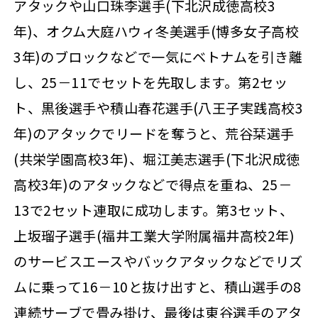
アタックや山口珠李選手(下北沢成徳高校3
年)、オクム大庭ハウィ冬美選手(博多女子高校
3年)のブロックなどで一気にベトナムを引き離
し、25－11でセットを先取します。第2セッ
ト、黒後選手や積山春花選手(八王子実践高校3
年)のアタックでリードを奪うと、荒谷栞選手
(共栄学園高校3年)、堀江美志選手(下北沢成徳
高校3年)のアタックなどで得点を重ね、25－
13で2セット連取に成功します。第3セット、
上坂瑠子選手(福井工業大学附属福井高校2年)
のサービスエースやバックアタックなどでリズ
ムに乗って16－10と抜け出すと、積山選手の8
連続サーブで畳み掛け、最後は東谷選手のアタ