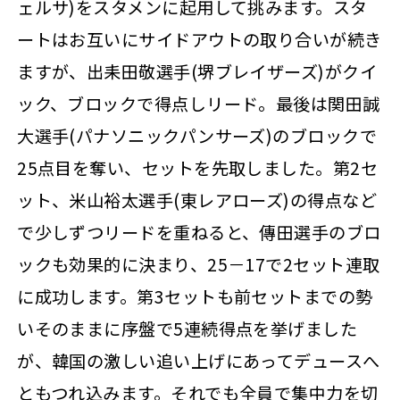
ェルサ)をスタメンに起用して挑みます。スタ
ートはお互いにサイドアウトの取り合いが続き
ますが、出耒田敬選手(堺ブレイザーズ)がクイ
ック、ブロックで得点しリード。最後は関田誠
大選手(パナソニックパンサーズ)のブロックで
25点目を奪い、セットを先取しました。第2セ
ット、米山裕太選手(東レアローズ)の得点など
で少しずつリードを重ねると、傳田選手のブロ
ックも効果的に決まり、25－17で2セット連取
に成功します。第3セットも前セットまでの勢
いそのままに序盤で5連続得点を挙げました
が、韓国の激しい追い上げにあってデュースへ
ともつれ込みます。それでも全員で集中力を切