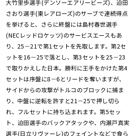
大竹里歩選手(デンソーエアリービーズ)、迫田
さおり選手(東レアローズ)のサーブで連続得点
を挙げると、さらに終盤には島村春世選手
(NECレッドロケッツ)のサービスエースもあ
り、25－21で第1セットを先取します。第2セ
ットを16－25で落とし、第3セットを25－23
で取りかえした日本。勝利に王手をかけた第4
セットは序盤に8－6とリードを奪いますが、
サイドからの攻撃がトルコのブロックに捕ま
り、中盤に逆転を許すと21－25で押し切ら
れ、フルセットに持ち込まれます。第5セッ
ト、迫田選手のバックアタックや、内瀬戸真実
選手(日立リヴァーレ)のフェイントなどで食ら