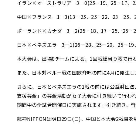
イラン×オーストラリア 3－0(25－19、25－17、25
中国×フランス 1－3(13－25、25－22、23－25、2
ポーランド×カナダ 3－2(25－18、17－25、25－21
日本×ベネズエラ 3－1(26－28、25－20、25－19、
本大会は、出場8チームによる、1回戦総当り戦で行
また、日本対ペルー戦の国歌斉唱の前に4月に発生
さらに、日本とベネズエラの1戦の前には公益財団法人
支援募金」の募金活動が女子大会に引き続いて行われ
期間中の全試合開催日に実施されます。引き続き、
龍神NIPPONは明日29日(日)、中国と本大会2戦