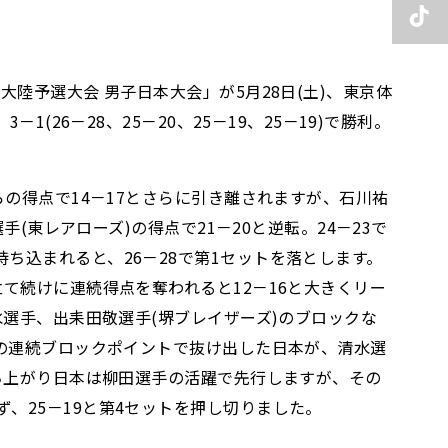
陸予選大会 男子日本大会」が5月28日(土)、東京体
26－28、25－20、25－19、25－19)で勝利。
の得点で14－17とさらに引き離されますが、石川祐
(東レアローズ)の得点で21－20と逆転。24－23で
ち込まれると、26－28で第1セットを落とします。
て続けに連続得点を奪われると12－16と大きくリー
水選手、出耒田敬選手(堺ブレイザーズ)のブロックな
手の連続ブロックポイントで抜け出した日本が、清水選
立ち上がり日本は柳田選手の活躍で先行しますが、その
、25－19と第4セットを押し切りました。