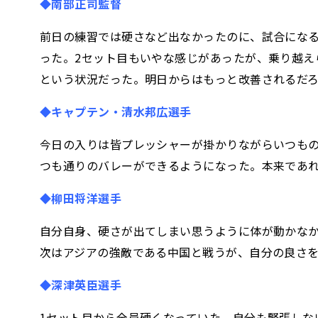
◆南部正司監督
前日の練習では硬さなど出なかったのに、試合にな
った。2セット目もいやな感じがあったが、乗り越
という状況だった。明日からはもっと改善されるだ
◆キャプテン・清水邦広選手
今日の入りは皆プレッシャーが掛かりながらいつも
つも通りのバレーができるようになった。本来であれ
◆柳田将洋選手
自分自身、硬さが出てしまい思うように体が動かなか
次はアジアの強敵である中国と戦うが、自分の良さ
◆深津英臣選手
1セット目から全員硬くなっていた。自分も緊張しな