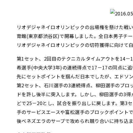
リオデジャネイロオリンピックの出場権を懸けた戦い「
育館(東京都渋谷区)で開幕しました。全日本男子チーム・
リオデジャネイロオリンピックの切符獲得に向けて
第1セット、2回目のテクニカルタイムアウトを14－
希選手(中央大学3年)の連続得点で17－17の同点に
先にセットポイントを掴んだ日本でしたが、エドソン
第2セット、石川選手の3連続得点、柳田選手のブロ
ドを許し後半に突入します。しかし、柳田選手の3得点
どで25－20とし、試合を振り出しに戻します。第
手のサービスエースや富松選手のブロックポイントで
後ベネズエラのサーブで攻められ競り合いに持ち込ま