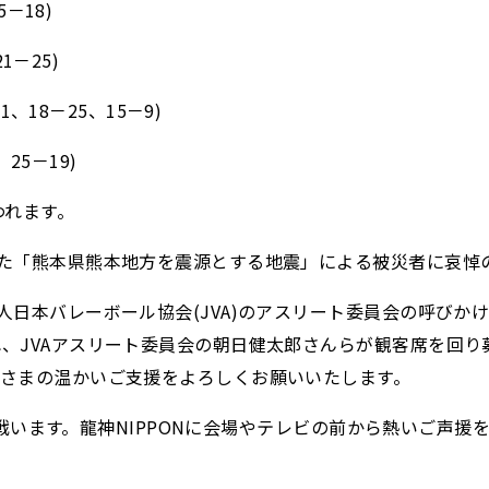
－18)
1－25)
、18－25、15－9)
25－19)
われます。
した「熊本県熊本地方を震源とする地震」による被災者に哀悼
日本バレーボール協会(JVA)のアスリート委員会の呼びか
、JVAアスリート委員会の朝日健太郎さんらが観客席を回
皆さまの温かいご支援をよろしくお願いいたします。
目を戦います。龍神NIPPONに会場やテレビの前から熱いご声援