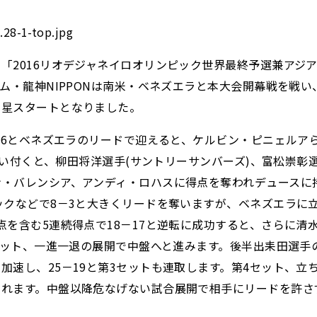
2016リオデジャネイロオリンピック世界最終予選兼アジア大
龍神NIPPONは南米・ベネズエラと本大会開幕戦を戦い、3－1(
白星スタートとなりました。
16とベネズエラのリードで迎えると、ケルビン・ピニェルアら
追い付くと、柳田将洋選手(サントリーサンバーズ)、富松崇彰選手
・バレンシア、アンディ・ロハスに得点を奪われデュースに持
ックなどで8－3と大きくリードを奪いますが、ベネズエラに立
を含む5連続得点で18－17と逆転に成功すると、さらに清
3セット、一進一退の展開で中盤へと進みます。後半出耒田選
加速し、25－19と第3セットも連取します。第4セット、
れます。中盤以降危なげない試合展開で相手にリードを許さず