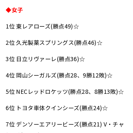
◆女子
1位 東レアローズ(勝点49)☆
2位 久光製薬スプリングス(勝点46)☆
3位 日立リヴァーレ(勝点36)☆
4位 岡山シーガルズ(勝点28、9勝12敗)☆
5位 NECレッドロケッツ(勝点28、8勝13敗)☆
6位 トヨタ車体クインシーズ(勝点24)☆
7位 デンソーエアリービーズ(勝点21) V・チャ