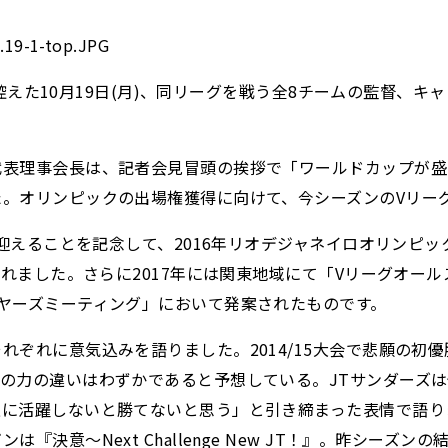
に控えた10月19日(月)、同リーグを戦う全8チームの監督、キャ
代表理事会長は、記者会見冒頭の挨拶で「ワールドカップが盛
。オリンピックの出場権獲得に向けて、今シーズンのVリー
を迎えることを記念して、2016年リオデジャネイロオリンピッ
されました。さらに2017年には関東地域にて「Vリーグオ
ヤーズミーティング」において発案されたものです。
ぞれに意気込みを語りました。2014/15大会で悲願の初
の力の違いはわずかであると予想している。JTサンダーズ
に活躍しないと勝てないと思う」と引き締まった表情で語りまし
決意～Next Challenge New JT！』。昨シー