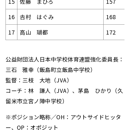
15
佐藤 まひろ
157
16
𠮷村 はぐみ
168
17
高山 瑚都
172
公益財団法人日本中学校体育連盟強化委員長：
三石 雅幸（飯島町立飯島中学校）
監督：三枝 大地（JVA）
コーチ：林 謙人（JVA）、茅島 ひかり
（久
留米市立宮ノ陣中学校）
※ポジション略称／OH：アウトサイドヒッタ
ー、OP：オポジット