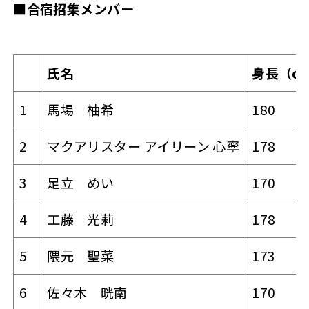
■合宿招集メンバー
氏名
身長（c
1
馬場 柚希
180
2
マクアリスター アイリーン 心寧
178
3
足立 めい
170
4
工藤 光莉
178
5
隈元 聖菜
173
6
佐々木 晄南
170