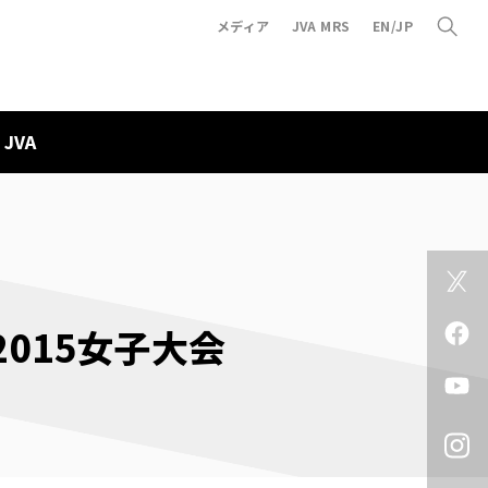
メディア
JVA MRS
EN/JP
JVA
015女子大会