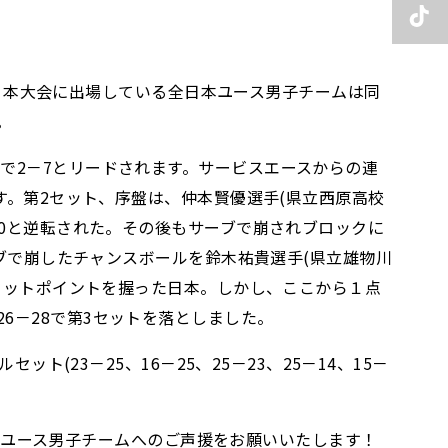
した。本大会に出場している全日本ユース男子チームは同
。
で2－7とリードされます。サービスエースからの連
す。第2セット、序盤は、仲本賢優選手(県立西原高校
10と逆転された。その後もサーブで崩されブロックに
ーブで崩したチャンスボールを鈴木祐貴選手(県立雄物川
でセットポイントを握った日本。しかし、ここから１点
6－28で第3セットを落としました。
(23－25、16－25、25－23、25－14、15－
全日本ユース男子チームへのご声援をお願いいたします！