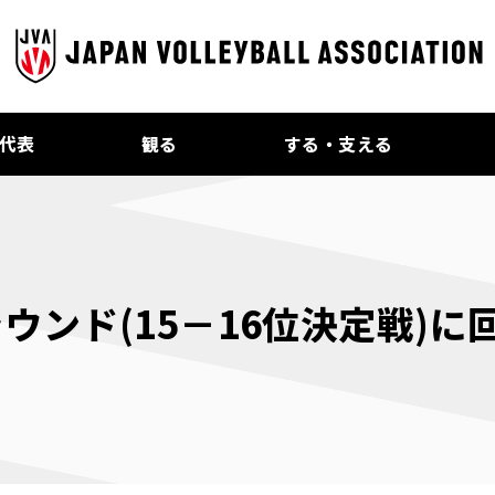
代表
観る
する・支える
ンド(15－16位決定戦)に