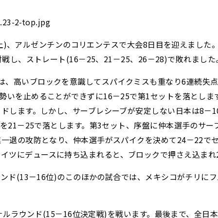
2日(土)、アルゼンチンのコリエンテスで大会8日目を迎えま
し、ストレート(16－25、21－25、26－28)で敗れました
は、高いブロックを意識してスパイクミスも重なり6連続失点
勢いを止めることができずに16－25で第1セットを落としま
リードします。しかし、サーブレシーブが安定しない日本は8－
トを21－25で落とします。第3セット、序盤に仲本選手のサ
進一退の攻防となり、仲本選手がスパイクを決めて24－22
イツにデュースに持ち込まれると、ブロックで押さえ込まれ2
(13－16位)のこのほかの試合では、メキシコがチリにフルセット
イナルラウンド(15－16位決定戦)を戦います。最後まで、