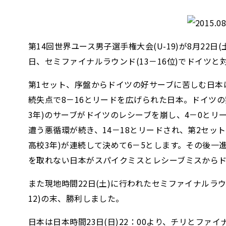
第14回世界ユース男子選手権大会(U-19)が8月2
日、セミファイナルラウンド(13－16位)でドイツと対戦
第1セット、序盤からドイツの好サーブに苦しむ日本
続失点で8－16とリードを広げられた日本。ドイツの
3年)のサーブがドイツのレシーブを崩し、4－0と
遭う悪循環が続き、14－18とリードされ、第2セッ
高校3年)が連続して決めて6－5とします。その後一
を取れない日本がスパイクミスとレシーブミスからド
また現地時間22日(土)に行われたセミファイナルラウンド
12)の末、勝利しました。
日本は日本時間23日(日)22：00より、チリとファ