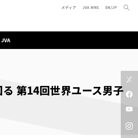
メディア
JVA MRS
EN/JP
JVA
回る 第14回世界ユース男子