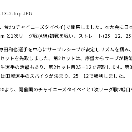
(木)、台北(チャイニーズタイペイ)で開幕しました。本大会
 team と1次リーグ戦(A組)初戦を戦い、ストレート(25－12、
専田和也選手を中心にサーブレシーブが安定しリズムを掴み
第1セットを先取しました。第2セットは、序盤からサーブが
生選手の活躍もあり、第2セット目25－12で連取します。第
は田城選手のスパイクが決まり、25－12で勝利しました。
0：00より、開催国のチャイニーズタイペイと1次リーグ戦2