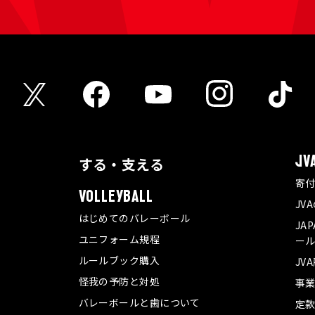
する・支える
JV
寄
VOLLEYBALL
JV
はじめてのバレーボール
JA
ユニフォーム規程
ール
ルールブック購入
JV
怪我の予防と対処
事
バレーボールと歯について
定