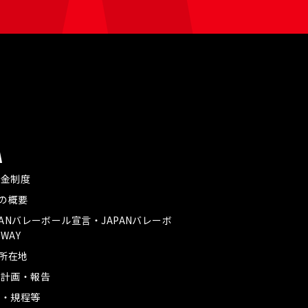
A
付金制度
Aの概要
PANバレーボール宣言・JAPANバレーボ
WAY
A所在地
業計画・報告
款・規程等