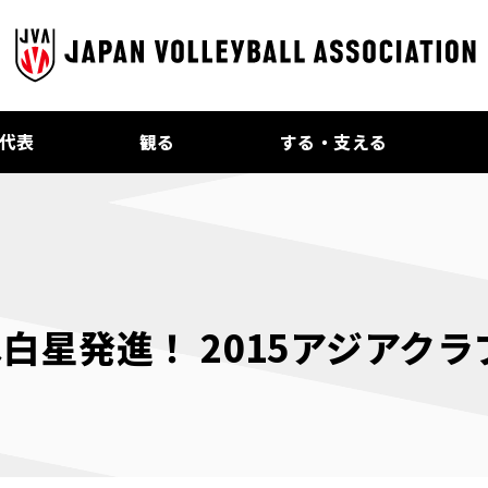
代表
観る
する・支える
白星発進！ 2015アジアク