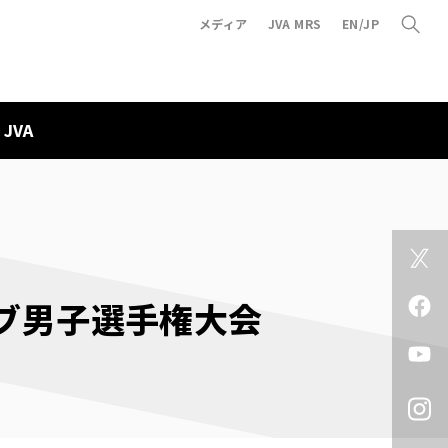
メディア
JVA MRS
EN/JP
JVA
ラブ男子選手権大会