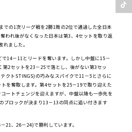
)までの1次リーグ戦を2勝1敗の2位で通過した全日本
に奪われ後がなくなった日本は第3、4セットを取り返
で敗れました。
で14－11とリードを奪います。しかし中盤に15－
第2セットを23－25で落とし、後がない第3セッ
クトSTINGS)の巧みなスパイクで11－5とさらに
トを奪取します。第4セットを25－19で取り迎えた
でコートチェンジを迎えますが、中盤以降も一歩先を
のブロックが決まり13－13の同点に追い付きます
－21、26－24)で勝利しています。