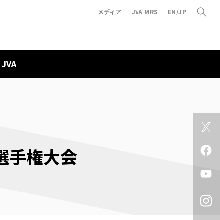
メディア
JVA MRS
EN/JP
JVA
選手権大会