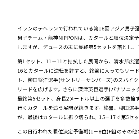
イランのテヘランで行われている第18回アジア男子選手
男子チーム・龍神NIPPONは、カタールと順位決定
しますが、デュースの末に最終第5セットを落とし、フルセッ
第1セット、11－11と拮抗した展開から、清水邦広
16とカタールに逆転を許すと、終盤に入ってもリード
ト、柳田将洋選手(サントリーサンバーズ)のスパイクや
リードを広げます。さらに深津英臣選手(パナソニック
最終第5セット、身長2メートル以上の選手を多数擁
行くカタールを追う展開が続きます。終盤、柳田選手の
が、最後はカタールに振り切られ、15－17で第5セ
この日行われた順位決定予備戦(1－8位)F組のその他の