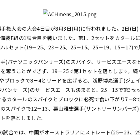
権大会の大会4日目が8月3日(月)に行われました。2日(日
予備戦F組の1試合目を戦いました。第1、2セットをカタール
ト(19－25、23－25、25－15、25－19、15－17)
選手(パナソニックパンサーズ)のスパイク、サービスエースなど
を奪うことができず、19－25で第1セットを落とします。続く
ブロックで8－4とリードを広げると、浅野博亮選手(ジェイテ
パンサーズ)のサービスエースも決まると、25－15で第3セッ
するカタールのスパイクとブロックに必死で食い下がり7－8
スパイクで12－13、栗山雅史選手(サントリーサンバーズ)
ットを落としました。
試合では、中国がオーストラリアにストレート(25－23、25