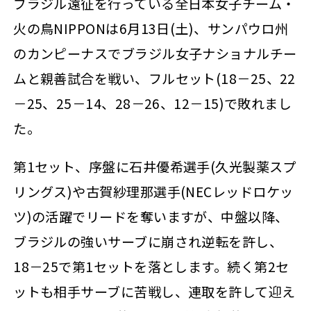
ブラジル遠征を行っている全日本女子チーム・
火の鳥NIPPONは6月13日(土)、サンパウロ州
のカンピーナスでブラジル女子ナショナルチー
ムと親善試合を戦い、フルセット(18－25、22
－25、25－14、28－26、12－15)で敗れまし
た。
第1セット、序盤に石井優希選手(久光製薬スプ
リングス)や古賀紗理那選手(NECレッドロケッ
ツ)の活躍でリードを奪いますが、中盤以降、
ブラジルの強いサーブに崩され逆転を許し、
18－25で第1セットを落とします。続く第2セ
ットも相手サーブに苦戦し、連取を許して迎え