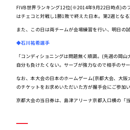
FIVB世界ランキング12位(※2014年9月22日
はチェコと対戦し1勝1敗で終えた日本。第2週とな
また、この日は両チームが会場練習を行い、明日の
◆石川祐希選手
「コンディショニングは問題無く順調。(先週の岡山
自分も負けたくない。サーブが強力なので相手のサ
なお、本大会の日本のホームゲーム(京都大会、大阪大会
のチケットをお求めいただいた方が握手会にご参加
京都大会の当日券は、島津アリーナ京都入口横の「当