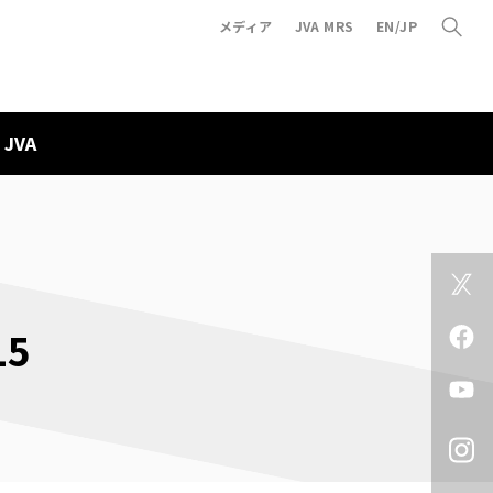
メディア
JVA MRS
EN/JP
JVA
5