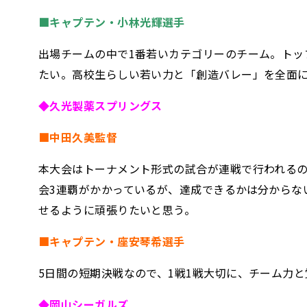
■キャプテン・
小林光輝選手
出場チームの中で1番若いカテゴリーのチーム。ト
たい。高校生らしい若い力と「創造バレー」を全面
◆久光製薬スプリングス
■中田久美監督
本大会はトーナメント形式の試合が連戦で行われる
会3連覇がかかっているが、達成できるかは分からな
せるように頑張りたいと思う。
■キャプテン・座安琴希選手
5日間の短期決戦なので、1戦1戦大切に、チーム力
◆岡山シーガルズ