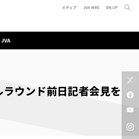
メディア
JVA MRS
EN/JP
JVA
ルラウンド前日記者会見を