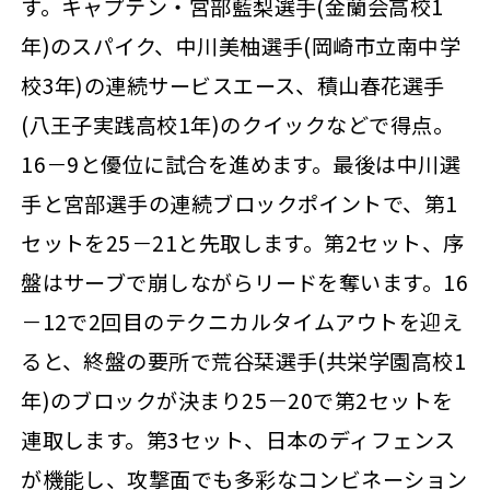
す。キャプテン・宮部藍梨選手(金蘭会高校1
年)のスパイク、中川美柚選手(岡崎市立南中学
校3年)の連続サービスエース、積山春花選手
(八王子実践高校1年)のクイックなどで得点。
16－9と優位に試合を進めます。最後は中川選
手と宮部選手の連続ブロックポイントで、第1
セットを25－21と先取します。第2セット、序
盤はサーブで崩しながらリードを奪います。16
－12で2回目のテクニカルタイムアウトを迎え
ると、終盤の要所で荒谷栞選手(共栄学園高校1
年)のブロックが決まり25－20で第2セットを
連取します。第3セット、日本のディフェンス
が機能し、攻撃面でも多彩なコンビネーション