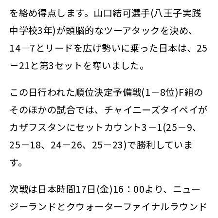
を絡め得点します。山口結可選手(八王子実践
中学校3年)が頭脳的なツーアタックを決め、
14－7とリードを広げ勢いに乗った日本は、25
－21と第3セットを奪いました。
この日行われた順位決定予備戦(1－8位)F組の
そのほかの試合では、チャイニーズタイペイが
カザフスタンにセットカウント3－1(25－9、
25－18、24－26、25－23)で勝利していま
す。
次戦は日本時間17日(金)16：00より、ニュー
ジーランドとクウォーターファイナルラウンド