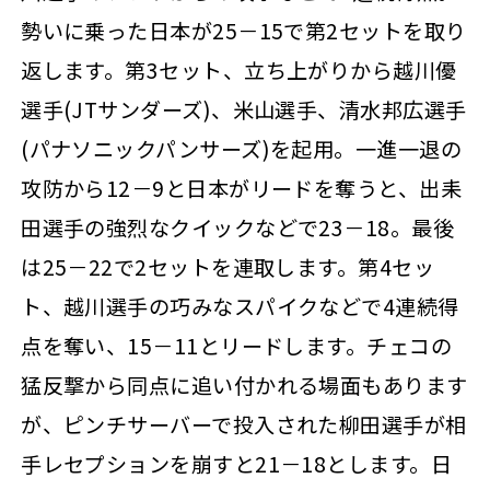
勢いに乗った日本が25－15で第2セットを取り
返します。第3セット、立ち上がりから越川優
選手(JTサンダーズ)、米山選手、清水邦広選手
(パナソニックパンサーズ)を起用。一進一退の
攻防から12－9と日本がリードを奪うと、出耒
田選手の強烈なクイックなどで23－18。最後
は25－22で2セットを連取します。第4セッ
ト、越川選手の巧みなスパイクなどで4連続得
点を奪い、15－11とリードします。チェコの
猛反撃から同点に追い付かれる場面もあります
が、ピンチサーバーで投入された柳田選手が相
手レセプションを崩すと21－18とします。日