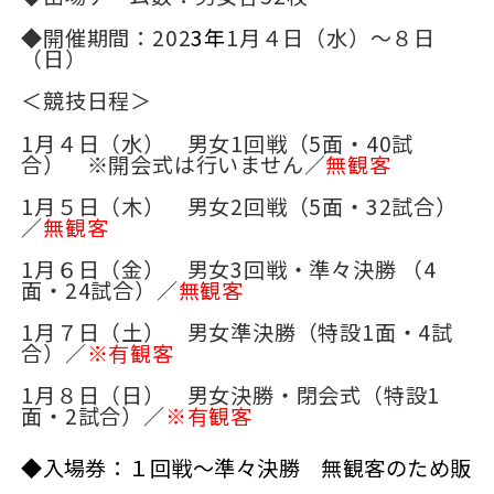
◆開催期間：202
3
年
1
月４日（水）～８日
（日）
＜競技日程＞
1
月４日（水） 男女1回戦（5面・40試
合） ※開会式は行いません／
無観客
1
月５日（木） 男女2回戦（5面・32試合）
／
無観客
1
月６日（金） 男女3回戦・準々決勝 （4
面・24試合）／
無観客
1
月７日（土） 男女準決勝（特設1面・4試
合）／
※有観客
1
月８日（日） 男女決勝・閉会式（特設1
面・2試合）／
※有観客
◆入場券：１回戦～準々決勝 無観客のため販