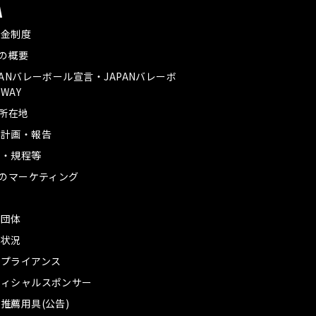
A
付金制度
Aの概要
PANバレーボール宣言・JAPANバレーボ
WAY
A所在地
業計画・報告
款・規程等
Aのマーケティング
革
盟団体
務状況
ンプライアンス
フィシャルスポンサー
推薦用具(公告)