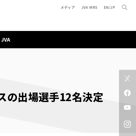
メディア
JVA MRS
EN/JP
JVA
スの出場選手12名決定