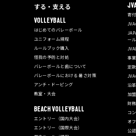
する・支える
JV
寄
VOLLEYBALL
JV
はじめてのバレーボール
JA
ユニフォーム規程
ール
ルールブック購入
JV
怪我の予防と対処
事
バレーボールと歯について
定
バレーボールにおける 暑さ対策
JV
アンチ・ドーピング
沿
教室・大会
加
財
BEACH VOLLEYBALL
コ
エントリー（国内大会）
オ
エントリー（国際大会）
公認