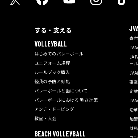
する・支える
JV
寄
VOLLEYBALL
JV
はじめてのバレーボール
JA
ユニフォーム規程
ール
ルールブック購入
JV
怪我の予防と対処
事
バレーボールと歯について
定
バレーボールにおける 暑さ対策
JV
アンチ・ドーピング
沿
教室・大会
加
財
BEACH VOLLEYBALL
コ