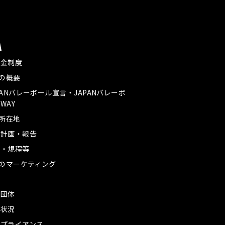
A
付金制度
Aの概要
PANバレーボール宣言・JAPANバレーボ
WAY
A所在地
業計画・報告
款・規程等
Aのマーケティング
革
盟団体
務状況
ンプライアンス