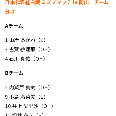
日本代表紅白戦 ミズノマッチ in 岡山 チーム
分け
Aチーム
1 山岸 あかね（L）
3 古賀 紗理那（OH）
4 石川 真佑（OH）
Bチーム
2 内瀬戸 真実（OH）
9 小島 満菜美（L）
10 井上 愛里沙（OH）
12 籾井 あき（S）