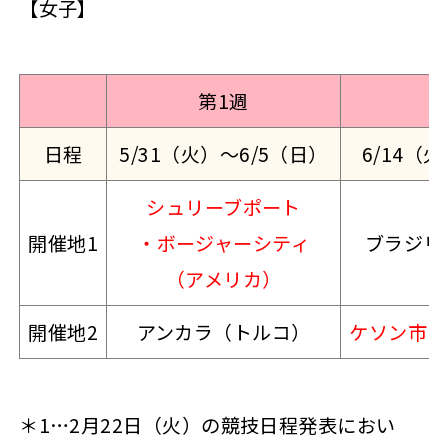
【女子】
第1週
日程
5/31（火）～6/5（日）
6/14（
シュリーブポート
開催地1
・ボージャーシティ
ブラジリ
（アメリカ）
開催地2
アンカラ（トルコ）
ケソン市（
＊1…2月22日（火）の競技日程発表におい