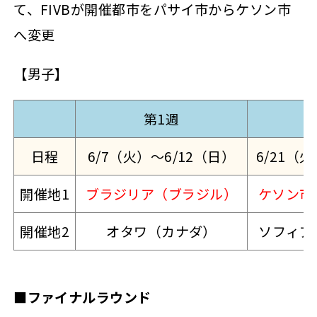
て、FIVBが開催都市をパサイ市からケソン市
へ変更
【男子】
第1週
日程
6/7（火）～6/12（日）
6/21（
開催地1
ブラジリア（ブラジル）
ケソン市
開催地2
オタワ（カナダ）
ソフィア
■ファイナルラウンド