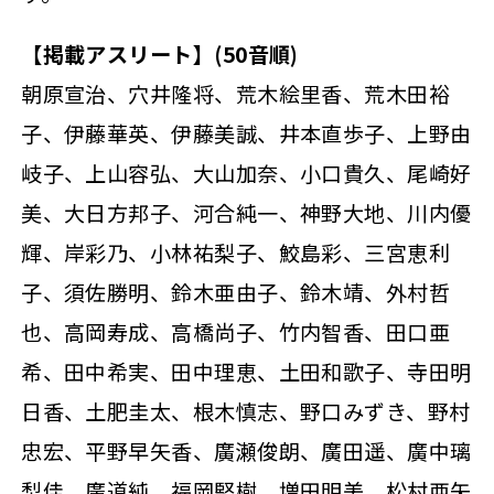
【掲載アスリート】(50音順)
朝原宣治、穴井隆将、荒木絵里香、荒木田裕
子、伊藤華英、伊藤美誠、井本直歩子、上野由
岐子、上山容弘、大山加奈、小口貴久、尾崎好
美、大日方邦子、河合純一、神野大地、川内優
輝、岸彩乃、小林祐梨子、鮫島彩、三宮恵利
子、須佐勝明、鈴木亜由子、鈴木靖、外村哲
也、高岡寿成、高橋尚子、竹内智香、田口亜
希、田中希実、田中理恵、土田和歌子、寺田明
日香、土肥圭太、根木慎志、野口みずき、野村
忠宏、平野早矢香、廣瀬俊朗、廣田遥、廣中璃
梨佳、廣道純、福岡堅樹、増田明美、松村亜矢