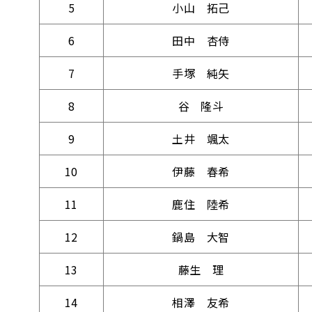
5
小山 拓己
6
田中 杏侍
7
手塚 純矢
8
谷 隆斗
9
土井 颯太
10
伊藤 春希
11
鹿住 陸希
12
鍋島 大智
13
藤生 理
14
相澤 友希