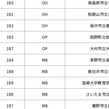
185
OH
南島原市立
181
OH
和歌山市立
182
OH
坂井市立
185
OP
菰野町立
187
OP
大村市立
184
MB
茅野市立
188
MB
春日井市立
189
MB
宮崎大学教育
188
MB
さいたま市
187
MB
裾野市立