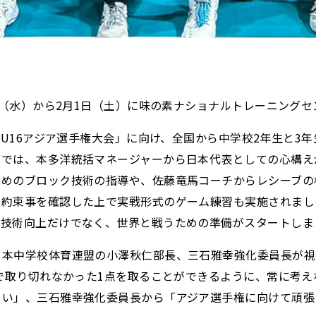
9日（水）から2月1日（土）に味の素ナショナルトレーニング
子U16アジア選手権大会」に向け、全国から中学校2年生と3
グでは、本多洋統括マネージャーから日本代表としての心構え
ためのブロック技術の指導や、佐藤竜馬コーチからレシーブの
の約束事を確認した上で実戦形式のゲーム練習も実施されまし
の技術向上だけでなく、世界と戦うための準備がスタートしま
日本中学校体育連盟の小澤秋仁部長、三石雅幸強化委員長が視
戦で取り切れなかった1点を取ることができるように、常に考
しい」、三石雅幸強化委員長から「アジア選手権に向けて頑張