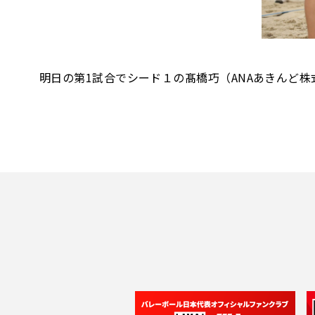
明日の第1試合でシード１の髙橋巧（ANAあきんど