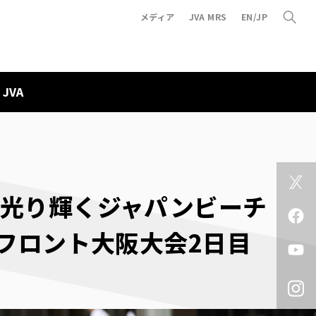
メディア
JVA MRS
EN/JP
JVA
も光り輝くジャパンビーチ
ンフロント大阪大会2日目