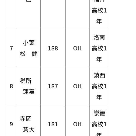
高校1
年
洛南
小葉
7
188
OH
高校1
松 健
年
鎮西
税所
8
187
OH
高校1
蓮嘉
年
崇徳
寺岡
9
181
OH
高校1
蒼大
年