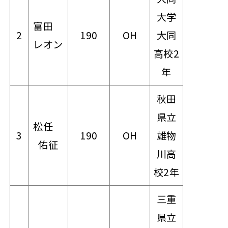
大学
富田
2
190
OH
大同
レオン
高校2
年
秋田
県立
松任
3
190
OH
雄物
佑征
川高
校2年
三重
県立