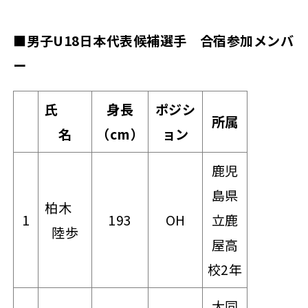
■男子U18日本代表候補選手 合宿参加メンバ
ー
氏
身長
ポジシ
所属
名
（cm）
ョン
鹿児
島県
柏木
1
193
OH
立鹿
陸歩
屋高
校2年
大同