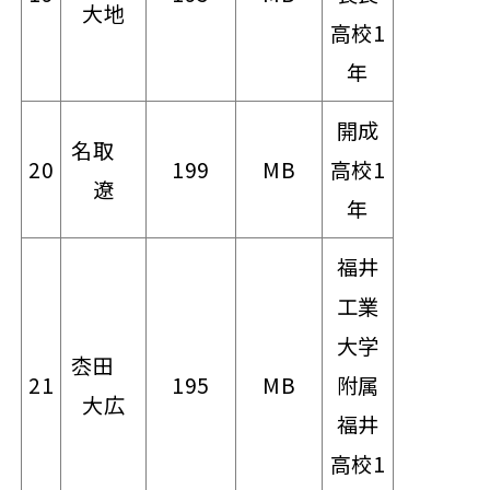
大地
高校1
年
開成
名取
20
199
MB
高校1
遼
年
福井
工業
大学
枩田
21
195
MB
附属
大広
福井
高校1