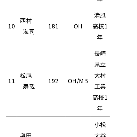
清風
西村
10
181
OH
高校1
海司
年
長崎
県立
松尾
大村
11
192
OH/MB
寿哉
工業
高校1
年
小松
奥田
大谷