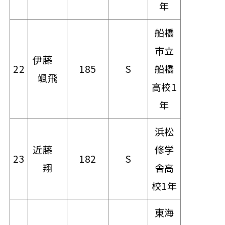
年
船橋
市立
伊藤
22
185
S
船橋
颯飛
高校1
年
浜松
近藤
修学
23
182
S
翔
舎高
校1年
東海