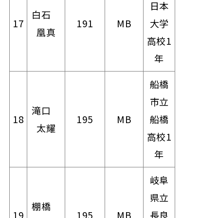
日本
白石
17
191
MB
大学
凰真
高校1
年
船橋
市立
滝口
18
195
MB
船橋
太耀
高校1
年
岐阜
県立
棚橋
19
195
MB
長良