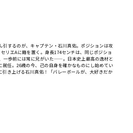
ん引するのが、キャプテン・石川真佑。ポジションは攻
セリエAに籍を置く。身長174センチは、同じポジショ
、一歩前には常に兄がいた——。日本史上最高の逸材と
就任。26歳の今、己の自身を確かなものにし始めてい
に引き上げる石川真佑！「バレーボールが、大好きだか