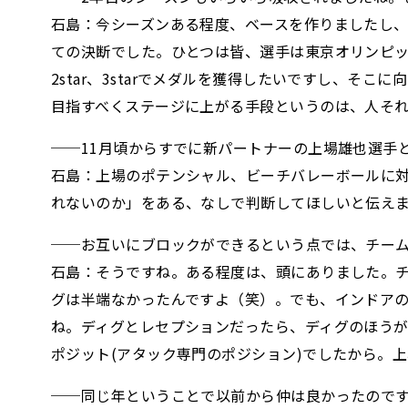
石島：今シーズンある程度、ベースを作りましたし
ての決断でした。ひとつは皆、選手は東京オリンピ
2star、3starでメダルを獲得したいですし、
目指すべくステージに上がる手段というのは、人そ
──11月頃からすでに新パートナーの上場雄也選手
石島：上場のポテンシャル、ビーチバレーボールに
れないのか」をある、なしで判断してほしいと伝え
──お互いにブロックができるという点では、チー
石島：そうですね。ある程度は、頭にありました。
グは半端なかったんですよ（笑）。でも、インドア
ね。ディグとレセプションだったら、ディグのほう
ポジット(アタック専門のポジション)でしたから。
──同じ年ということで以前から仲は良かったので