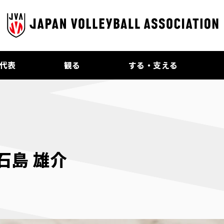
代表
観る
する・支える
 石島 雄介