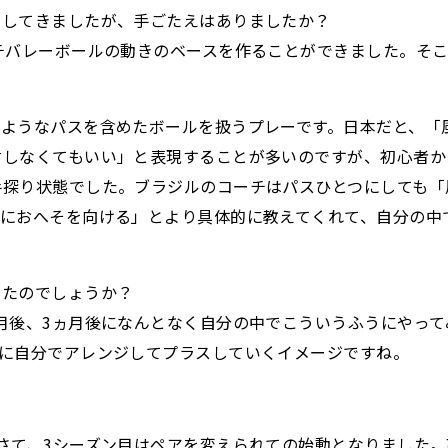
動してきましたが、手ごたえはありましたか？
チバレーボールの動きのベースを作ることができました。そ
？
うようなパスを含めたボールを扱うプレーです。日本だと、「
対しなくてもいい」と表現することが多いのですが、初心者か
手探り状態でした。ブラジルのコーチはパスひとつにしても「
風におへそを向ける」とより具体的に教えてくれて、自分の中
ったのでしょうか？
月後、3ヵ月後になんとなく自分の中でこういうふうにやっ
スに自分でアレンジしてプラスしていくイメージですね。
さて、3シーズン目はペアを変えられての始動となりました