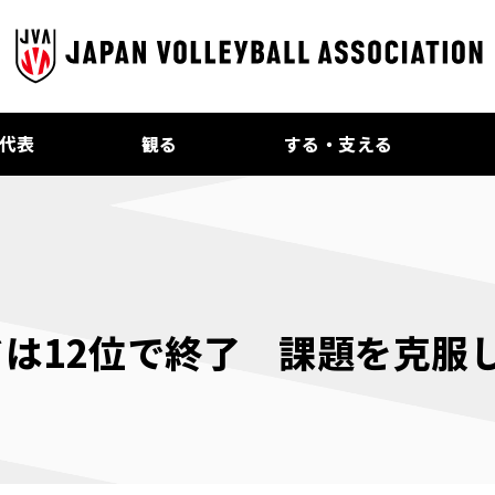
代表
観る
する・支える
ドは12位で終了 課題を克服