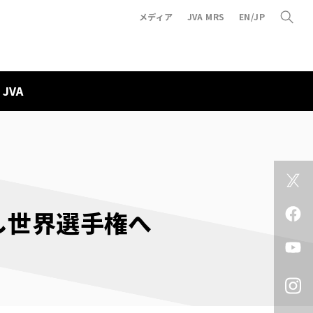
メディア
JVA MRS
EN/JP
JVA
し世界選手権へ