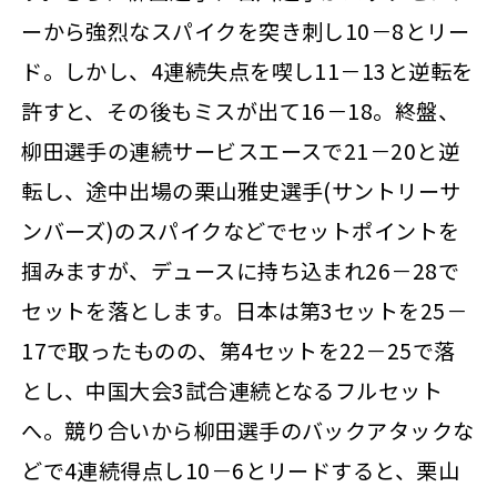
ーから強烈なスパイクを突き刺し10－8とリー
ド。しかし、4連続失点を喫し11－13と逆転を
許すと、その後もミスが出て16－18。終盤、
柳田選手の連続サービスエースで21－20と逆
転し、途中出場の栗山雅史選手(サントリーサ
ンバーズ)のスパイクなどでセットポイントを
掴みますが、デュースに持ち込まれ26－28で
セットを落とします。日本は第3セットを25－
17で取ったものの、第4セットを22－25で落
とし、中国大会3試合連続となるフルセット
へ。競り合いから柳田選手のバックアタックな
どで4連続得点し10－6とリードすると、栗山