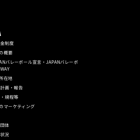
A
付金制度
Aの概要
PANバレーボール宣言・JAPANバレーボ
WAY
A所在地
業計画・報告
款・規程等
Aのマーケティング
革
盟団体
務状況