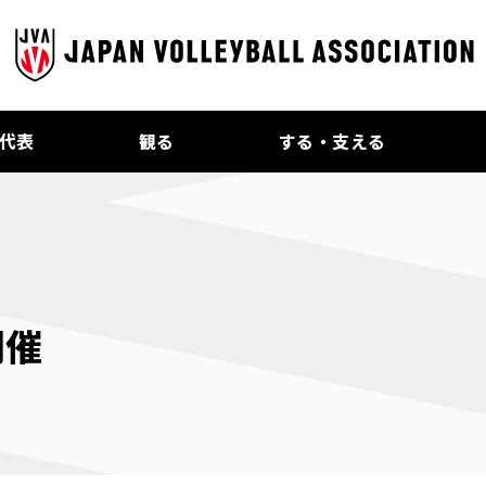
代表
観る
する・支える
開催