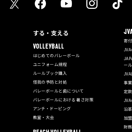
する・支える
JV
寄
VOLLEYBALL
JV
はじめてのバレーボール
JA
ユニフォーム規程
ール
ルールブック購入
JV
怪我の予防と対処
事
バレーボールと歯について
定
バレーボールにおける 暑さ対策
JV
アンチ・ドーピング
沿
教室・大会
加
財