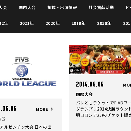
大会
国内大会
掲載・出演情報
社会貢献活動
ビ
22年
2021年
2020年
2019年
2018年
20
2014.06.06
MO
国際大会
バレともチケットでFIVBワ
4.06.06
グランプリ2014決勝ラウンド
MORE
明コロシアム)のチケット販
大会
定！「みんなでバレともにな
週アルゼンチン大会 日本の出
う！ 2014火の鳥NIPPON