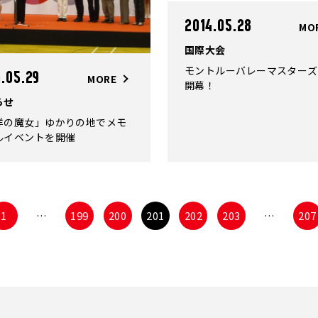
2014.05.28
MO
国際大会
モントルーバレーマスターズ2
.05.29
MORE
開幕！
らせ
洋の魔女」ゆかりの地でメモ
ルイベントを開催
1
…
199
200
201
202
203
…
207