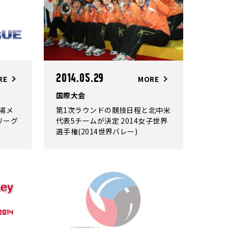
2014.05.29
MORE
RE
国際大会
第1次ラウンドの競技日程と北中米
場メ
代表5チームが決定 2014女子世界
リーグ
選手権(2014世界バレー)