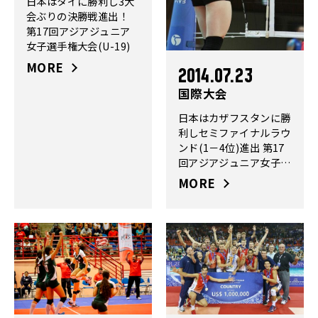
日本はタイに勝利し3大
会ぶりの決勝戦進出！
第17回アジアジュニア
女子選手権大会(U-19)
MORE
2014.07.23
国際大会
日本はカザフスタンに勝
利しセミファイナルラウ
ンド(1－4位)進出 第17
回アジアジュニア女子選
手権大会(U-19)
MORE