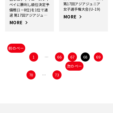
第17回アジアジュニア
ペイに勝利し順位決定予
女子選手権大会(U-19)
備戦(1－8位)を1位で通
過 第17回アジアジュニ
MORE
ア女子選手権大会(U-
MORE
19)
前のペー
ジ
1
…
66
67
68
69
次のペー
70
…
73
ジ