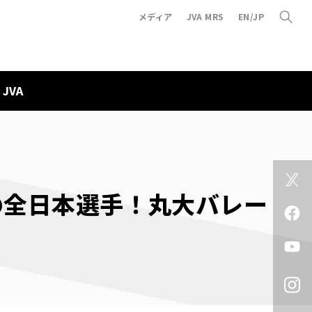
メディア
JVA MRS
EN/JP
JVA
の全日本選手！丸大バレー