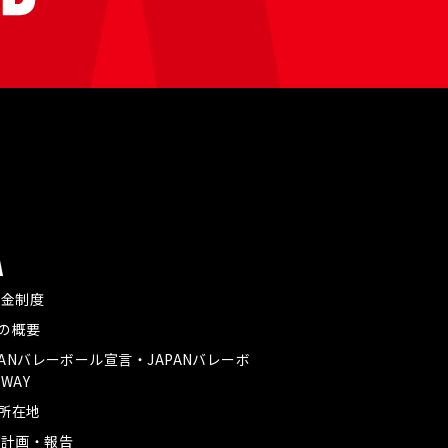
A
付金制度
Aの概要
PANバレーボール宣言・JAPANバレーボ
WAY
A所在地
業計画・報告