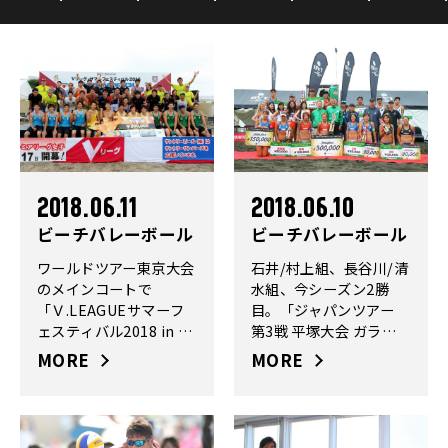
2018.06.11
2018.06.10
ビーチバレーボール
ビーチバレーボール
ワールドツアー東京大会
石井/村上組、長谷川/清
のメインコートで
水組、今シーズン2勝
「Ｖ.LEAGUEサマーフ
目。「ジャパンツアー
ェスティバル2018 in お
第3戦 平塚大会 ガラナ･
台場ビーチ」開催
アンタルチカ杯」最終
MORE
MORE
日。