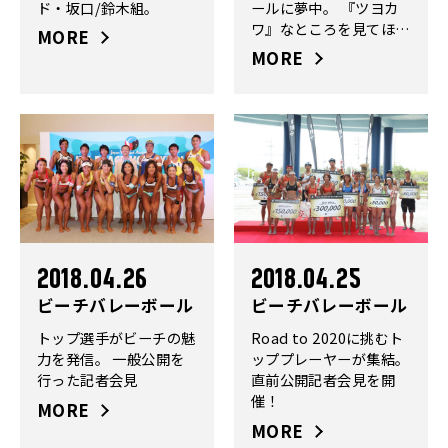
ド・坂口/鈴木組。
ールに夢中。 『ツヨカ
ワ』なところを見てほし
MORE
い
MORE
2018.04.26
2018.04.25
ビーチバレーボール
ビーチバレーボール
トップ選手がビーチの魅
Road to 2020に挑むト
力を発信。 一般公開を
ッププレーヤーが集結。
行った記者会見
直前公開記者会見を開
催！
MORE
MORE