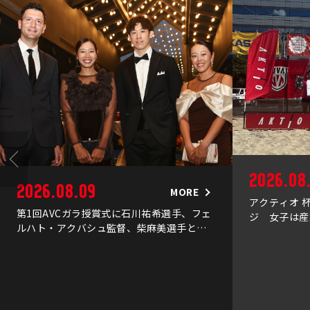
2026.08
2026.08.09
MORE
アクティオ 
第1回AVCガラ授賞式に石川祐希選手、フェ
ジ 女子は産
ルハト・アクバシュ監督、柴麻美選手と村
が2大会連続
上礼華選手が出席
優勝