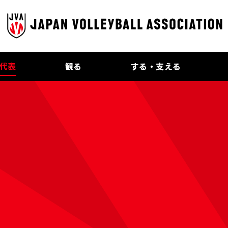
代表
観る
する・支える