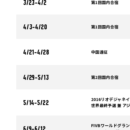
第1回国内合宿
3/23-4/2
第1回国内合宿
4/3-4/20
中国遠征
4/21-4/28
第2回国内合宿
4/29-5/13
2016リオデジャネ
5/14-5/22
世界最終予選 兼 ア
FIVBワールドグラン
6/9-6/12