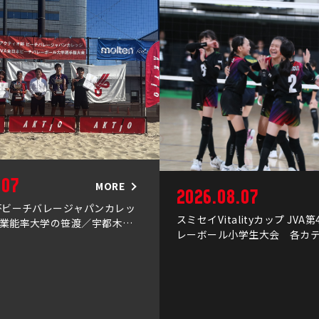
.07
MORE
2026.08.07
杯ビーチバレージャパンカレッ
スミセイVitalityカップ JVA
業能率大学の笹渡／宇都木組
レーボール小学生大会 各カ
優勝 男子は鎮西学院大学が初
ャンピオンが決定