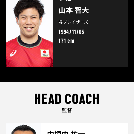
山本 智大
堺ブレイザーズ
1994/11/05
171 cm
HEAD COACH
監督
中垣内 祐一