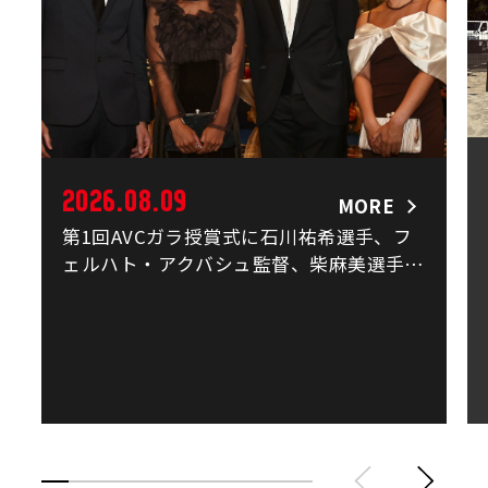
2026.08.09
MORE
第1回AVCガラ授賞式に石川祐希選手、フ
ェルハト・アクバシュ監督、柴麻美選手と
村上礼華選手が出席