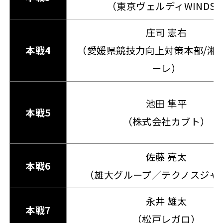
（東京ヴェルディWINDS
庄司 憲右
本戦4
（愛媛県競技力向上対策本部/湘
ーレ）
池田 隼平
本戦5
（株式会社カブト）
佐藤 亮太
本戦6
（雄大グループ／テクノスジャ
永井 雄太
本戦7
（松戸レガロ）