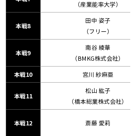
（産業能率大学）
田中 姿子
本戦8
（フリー）
南谷 綾華
本戦9
（BMKG株式会社）
本戦10
宮川 紗麻亜
松山 紘子
本戦11
（橋本総業株式会社）
本戦12
斎藤 愛莉