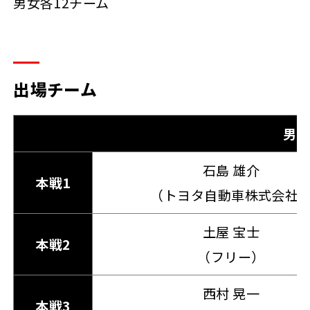
男女各12チーム
出場チーム
男
石島 雄介
本戦1
（トヨタ自動車株式会社
土屋 宝士
本戦2
（フリー）
西村 晃一
本戦3