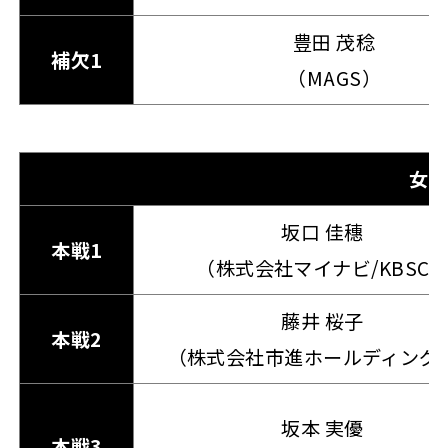
豊田 茂稔
補欠1
（MAGS）
女
坂口 佳穗
本戦1
（株式会社マイナビ/KBSC
藤井 桜子
本戦2
（株式会社市進ホールディング
坂本 実優
本戦3