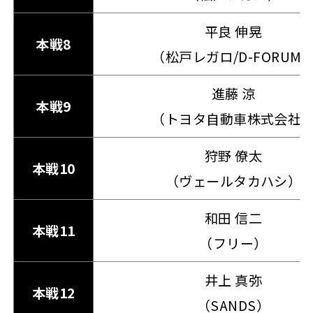
平良 伸晃
本戦8
（松戸レガロ/D-FORUM
進藤 涼
本戦9
（トヨタ自動車株式会社
狩野 僚太
本戦10
（ヴェールタカハシ）
和田 信二
本戦11
（フリー）
井上 真弥
本戦12
（SANDS）