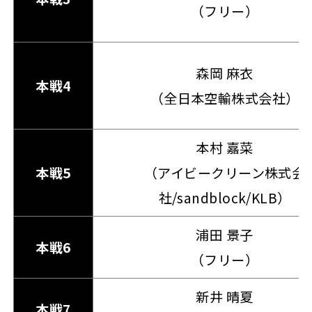
（フリー）
森岡 麻衣
本戦4
（全日本空輸株式会社）
本村 嘉菜
本戦5
（アイビークリーン株式会
社/sandblock/KLB）
浦田 景子
本戦6
（フリー）
新井 晴夏
本戦7