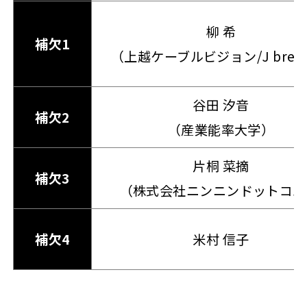
柳 希
補欠1
（上越ケーブルビジョン/J bree
谷田 汐音
補欠2
（産業能率大学）
片桐 菜摘
補欠3
（株式会社ニンニンドットコム
補欠4
米村 信子